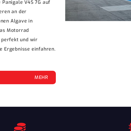
e Panigale V4S 7G auf
eren an der
nen Algave in
Das Motorrad
t perfekt und wir
e Ergebnisse einfahren.
MEHR