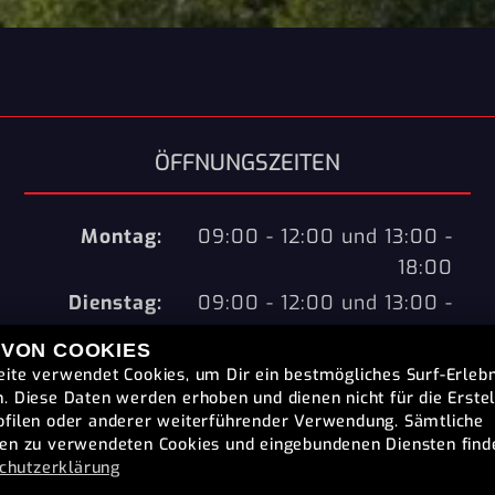
ÖFFNUNGSZEITEN
Montag:
09:00 - 12:00 und 13:00 -
18:00
Dienstag:
09:00 - 12:00 und 13:00 -
18:00
 VON COOKIES
Mittwoch:
09:00 - 12:00 und 13:00 -
ite verwendet Cookies, um Dir ein bestmögliches Surf-Erlebn
18:00
. Diese Daten werden erhoben und dienen nicht für die Erste
filen oder anderer weiterführender Verwendung. Sämtliche
Donnerstag:
09:00 - 12:00 und 13:00 -
en zu verwendeten Cookies und eingebundenen Diensten find
18:00
chutzerklärung