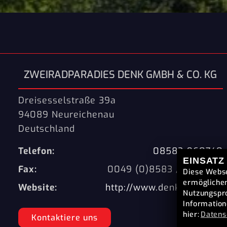
ZWEIRADPARADIES DENK GMBH & CO. KG
Dreisesselstraße 39a
94089 Neureichenau
Deutschland
Telefon:
08583-960740
EINSATZ
Fax:
0049 (0)8583 / 960 760
Diese Webse
ermöglichen
Website:
http://www.denk-gmbh.de
Nutzungspro
Information
hier:
Datens
Kontaktiere uns